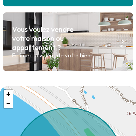
Vous voulez vendre
votre maison ou
appartement ?
Estimez la valeur de votre bien.
+
−