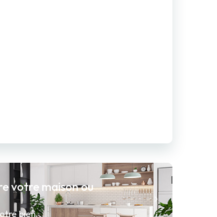
re votre maison ou
otre bien.