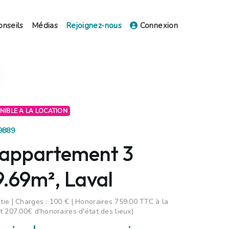
onseils
Médias
Rejoignez-nous
Connexion
ONIBLE A LA LOCATION
19889
 appartement 3
9.69m², Laval
ie | Charges : 100 € | Honoraires 759.00 TTC à la
t 207.00€ d'honoraires d'état des lieux)