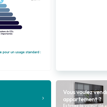
e pour un usage standard :
Vous voulez vend
?
appartement ?
Estimez la valeur de v