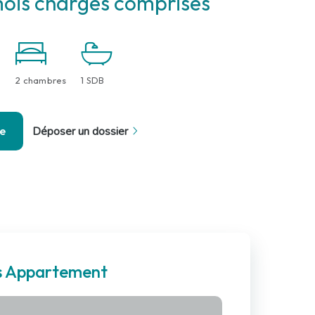
ois charges comprises
2 chambres
1 SDB
se
Déposer un dossier
es Appartement