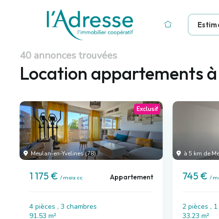
Estim
40 annonces trouvées
Location appartements 
Exclusif
Meulan-en-Yvelines (78)
à 5 km de Me
1 175 €
745 €
Appartement
/ mois cc
/ m
4 pièces , 3 chambres
2 pièces , 
91.53 m²
33.23 m²