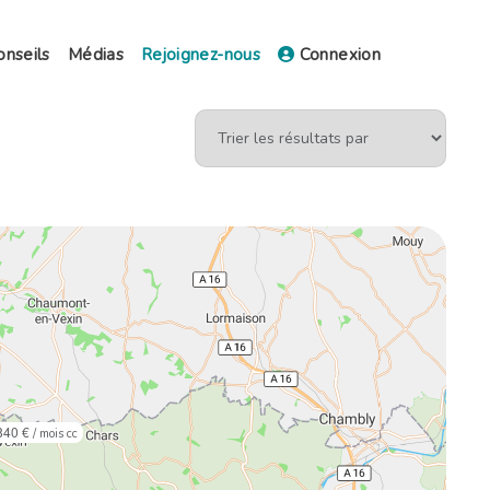
onseils
Médias
Rejoignez-nous
Connexion
840 €
/ mois cc