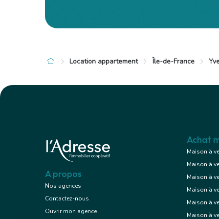
Location appartement
Île-de-France
Yve
à 9 km de Meulan-en-Yvelines
à 9 km de Me
450 €
890 €
Appartement
/ mois cc
/ m
1 pièce , 1 chambre
2 pièces , 
15.03 m²
46.31 m²
Meublé
Achat m
Avec jardin,
Maison à v
Maison à v
Voir le bien
A propos
Maison à v
Nos agences
Maison à v
Contactez-nous
Maison à ve
Ouvrir mon agence
Maison à v