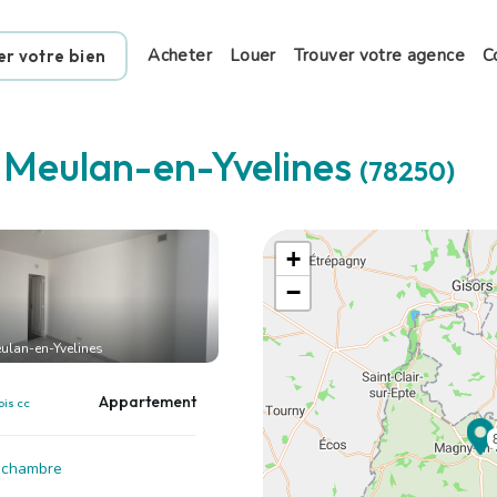
Acheter
Louer
Trouver votre agence
C
er votre bien
à
Meulan-en-Yvelines
(78250)
+
−
ulan-en-Yvelines
Appartement
ois cc
1 chambre