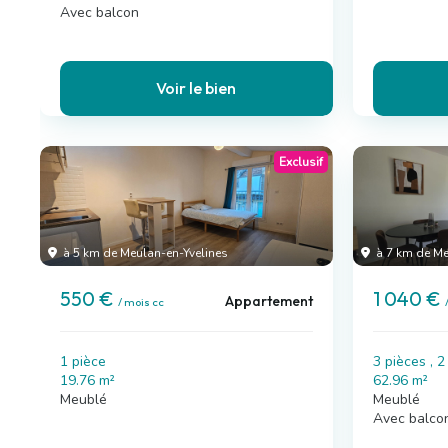
Avec balcon
Voir le bien
Exclusif
à 5 km de Meulan-en-Yvelines
à 7 km de Me
550 €
1 040 €
Appartement
/ mois cc
1 pièce
3 pièces , 
19.76 m²
62.96 m²
Meublé
Meublé
Avec balco