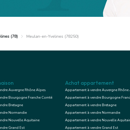
Exclusif
lines (78)
Meulan-en-Yvelines (78250)
ulan-en-Yvelines
Appartement
ois cc
1 chambre
aison
Achat appartement
 terrasse
endre Auvergne Rhône Alpes
Appartement à vendre Auvergne Rhône
endre Bourgogne Franche Comté
Appartement à vendre Bourgogne Fran
Voir le bien
endre Bretagne
Appartement à vendre Bretagne
endre Normandie
Appartement à vendre Normandie
ndre Nouvelle Aquitaine
Appartement à vendre Nouvelle Aquitai
endre Grand Est
Appartement à vendre Grand Est