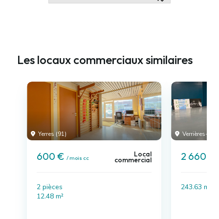
Les locaux commerciaux similaires
Yerres (91)
Verrières-le-
Local
600 €
2 660 €
/ mois cc
commercial
2 pièces
243.63 m²
12.48 m²