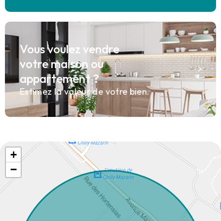
Vous voulez vendre
votre maison ou
appartement ?
Estimez la valeur de votre bien.
+
−