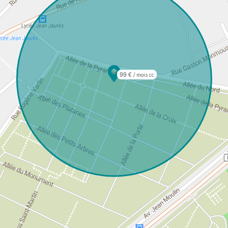
99 €
/ mois cc