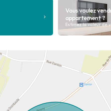
Vous voulez vend
?
appartement ?
Estimez la valeur de v