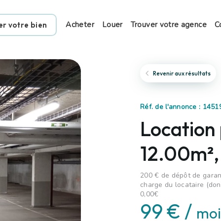
Acheter
Louer
Trouver votre agence
C
er votre bien
Revenir aux résultats
Réf. de l'annonce : 145
Location 
12.00m²,
200 € de dépôt de garant
charge du locataire (dont
0,00€
99 € /
moi