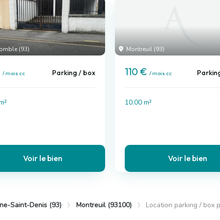
omble (93)
Montreuil (93)
€
110 €
Parking / box
Parkin
/ mois cc
/ mois cc
 m²
10.00 m²
Voir le bien
Voir le bien
ne-Saint-Denis (93)
Montreuil (93100)
Location parking / box 