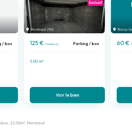
Exclusif
Montreuil (93)
Noisy-le
125 €
60 €
g / box
Parking / box
/ mois cc
5.00 m²
Voir le bien
pièce, 12.00m², Montreuil