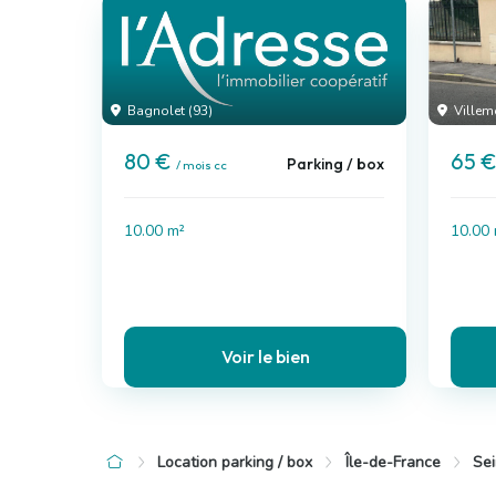
Bagnolet (93)
Villem
80 €
65 
Parking / box
/ mois cc
10.00 m²
10.00
Voir le bien
Location parking / box
Île-de-France
Sei