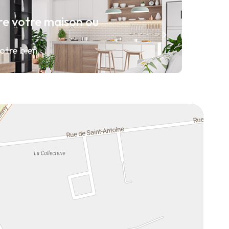
re votre maison ou
otre bien.