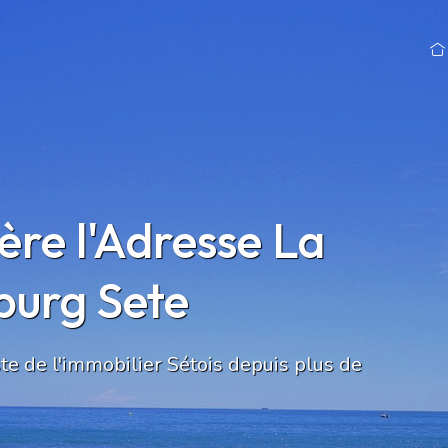
re l'Adresse La
burg Sete
te de l'immobilier Sétois depuis plus de