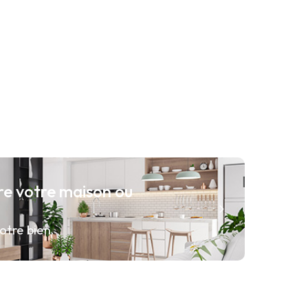
re votre maison ou
otre bien.