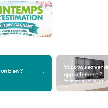
x.
Vous voulez vend
un bien ?
appartement ?
Estimez la valeur de v