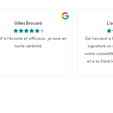
Gilles Brocard
L'
5
f à l'écoute et efficace , je loue en
De l'acceuil 
toute sérénité
signature un 
notre conseill
et a su faire 
Nous recomm