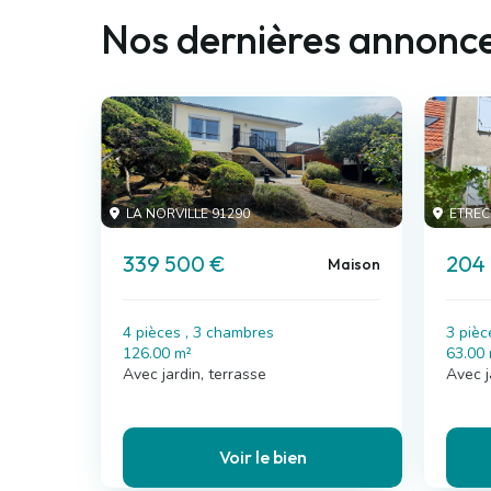
Nos dernières annonce
LA NORVILLE 91290
ETREC
339 500 €
204
Maison
4 pièces , 3 chambres
3 pièc
126.00 m²
63.00
Avec jardin, terrasse
Avec j
Voir le bien