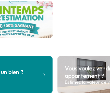
x.
Vous voulez vend
un bien ?
appartement ?
Estimez la valeur de v