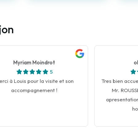
jon
Myriam Moindrot
o
5
rci à Louis pour la visite et son
Tres bien accue
accompagnement !
Mr. ROUSSE
apresentation
ho