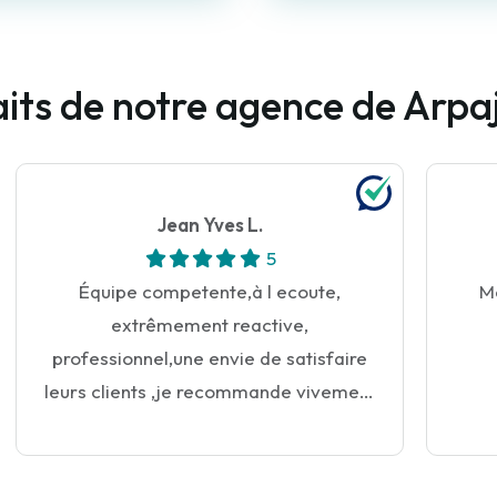
faits de notre agence de Arpa
Jean Yves L.
5
Équipe competente,à l ecoute,
Me
extrêmement reactive,
professionnel,une envie de satisfaire
leurs clients ,je recommande vivement
cette agence je remercie louis, laetitia,
caroline,Vincent, Sylvain ainsi que les
autres.