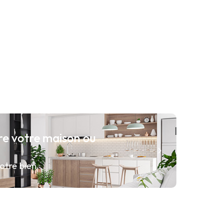
re votre maison ou
otre bien.