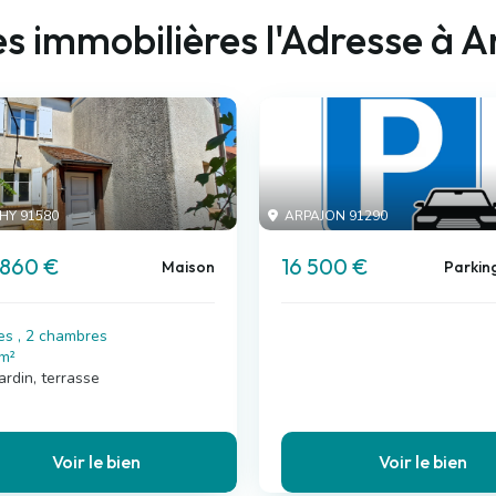
s immobilières l'Adresse à A
HY 91580
ARPAJON 91290
 860 €
16 500 €
Maison
Parkin
es , 2 chambres
 m²
ardin, terrasse
Voir le bien
Voir le bien