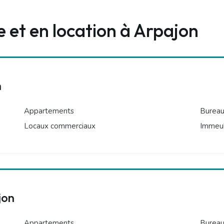
e et en location à Arpajon
n
Appartements
Burea
Locaux commerciaux
Immeu
jon
Appartements
Burea