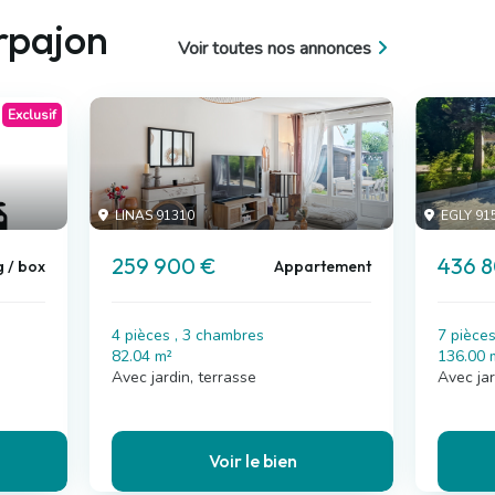
rpajon
Voir toutes nos annonces
Exclusif
LINAS 91310
EGLY 91
259 900 €
436 
g / box
Appartement
4 pièces , 3 chambres
7 pièce
82.04 m²
136.00 
Avec jardin, terrasse
Avec jar
Voir le bien