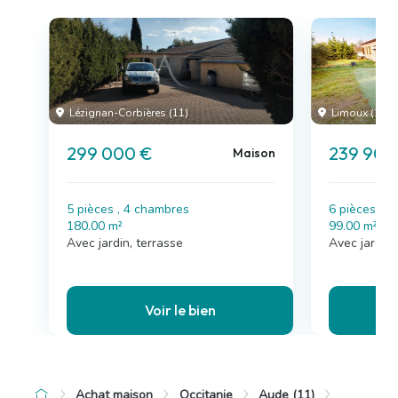
Lézignan-Corbières (11)
Limoux (11)
299 000 €
239 900
Maison
5 pièces , 4 chambres
6 pièces , 
180.00 m²
99.00 m²
Avec jardin, terrasse
Avec jardin
Voir le bien
Achat maison
Occitanie
Aude (11)