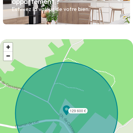
appartement ?
Estimez la valeur de votre bien.
+
−
129 600 €