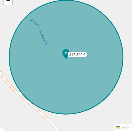
−
317 500 €
Leaflet