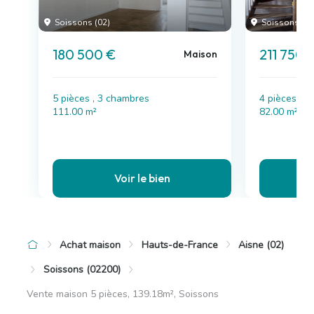
Soissons (02)
Soissons (02
180 500 €
211 750 
Maison
5 pièces , 3 chambres
4 pièces , 
111.00 m²
82.00 m²
Voir le bien
Achat maison
Hauts-de-France
Aisne (02)
Soissons (02200)
Vente maison 5 pièces, 139.18m², Soissons