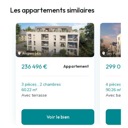
Les appartements similaires
Angers (49)
Les Ponts-de
236 496 €
299 000
Appartement
3 pièces , 2 chambres
4 pièces , 
60.22 m²
90.26 m²
Avec terrasse
Avec balcon
Voir le bien