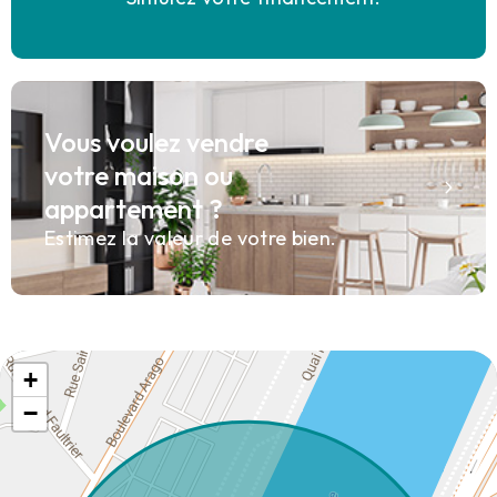
Vous voulez vendre
votre maison ou
appartement ?
Estimez la valeur de votre bien.
+
−