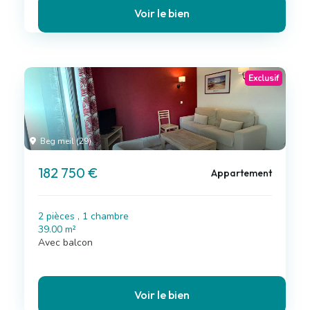
Voir le bien
Exclusif
Beg meil (29)
182 750 €
Appartement
2 pièces , 1 chambre
39.00 m²
Avec balcon
Voir le bien