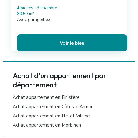
4 pièces , 3 chambres
80.50 m²
Avec garage/box
Voir le bien
136 264 €
Leaflet
249 100 €
249 100 €
262 500 €
72 968 €
182 750 €
262 500 €
224 700 €
139 750 €
388 500 €
199 000 €
324 999 €
147 340 €
258 500 €
399 900 €
569 900 €
112 000 €
117 000 €
123 000 €
470 000 €
243 800 €
128 800 €
87 455 €
54 817 €
+
Achat d'un appartement par
−
département
Achat appartement en Finistère
Achat appartement en Côtes-d'Armor
Achat appartement en Ille-et-Vilaine
Achat appartement en Morbihan