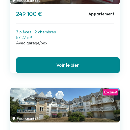
Fouesnant (29)
249 100 €
Appartement
3 pièces , 2 chambres
57.27 m²
Avec garage/box
Voir le bien
Exclusif
Fouesnant (29)