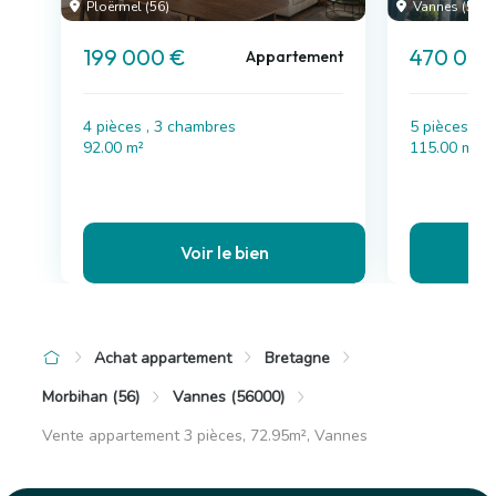
Ploërmel (56)
Vannes (56)
199 000 €
470 000
Appartement
4 pièces , 3 chambres
5 pièces , 
92.00 m²
115.00 m²
Voir le bien
Achat appartement
Bretagne
Morbihan (56)
Vannes (56000)
Vente appartement 3 pièces, 72.95m², Vannes