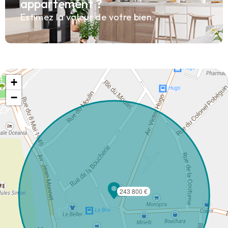
appartement ?
Estimez la valeur de votre bien.
+
−
243 800 €