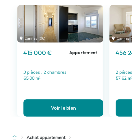
Cannes (06)
Cannes (06)
415 000 €
456 247
Appartement
3 pièces , 2 chambres
2 pièces , 
65.00 m²
57.62 m²
Voir le bien
Achat appartement