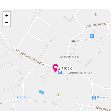
+
−
217 500 €