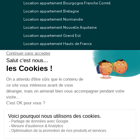
Location appartement Bourgogne Franche Comté
Location appartement Bretagne
Location appartement Normandie
Location appartement Nouvelle Aquitaine
Location appartement Grand Est
Location appartement Hauts de France
Location appartement Ile de France
Location appartement Centre Val de Loire
Location appartement Occitanie
Location appartement Pays de la Loire
Location appartement Provence Alpes Côte d'Azur
Location appartement Corse
© 2026 Réseau immobilier l'Adresse
Contacter l'Adresse