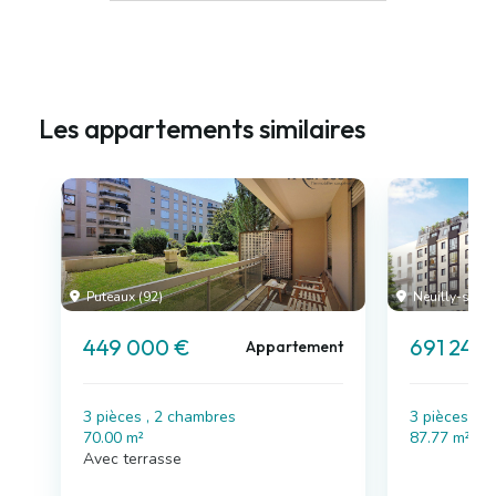
Les appartements similaires
Puteaux (92)
Neuilly-sur-S
449 000 €
691 244
Appartement
3 pièces , 2 chambres
3 pièces , 
70.00 m²
87.77 m²
Avec terrasse