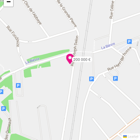
−
200 000 €
Leaflet