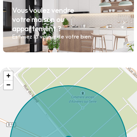
Vous voulez vendre
votre maison ou
appartement ?
Estimez la valeur de votre bien.
+
−