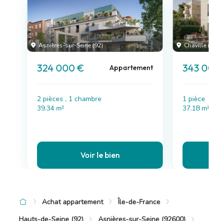
Asnières-sur-Seine (92)
Chaville (92)
324 000 €
343 000
Appartement
2 pièces , 1 chambre
1 pièce
39.34 m²
37.18 m²
Voir le bien
Achat appartement
Île-de-France
Hauts-de-Seine (92)
Asnières-sur-Seine (92600)