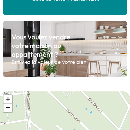
Vous voulez vendre
votre maison ou
appartement ?
Estimez la valeur de votre bien.
+
−