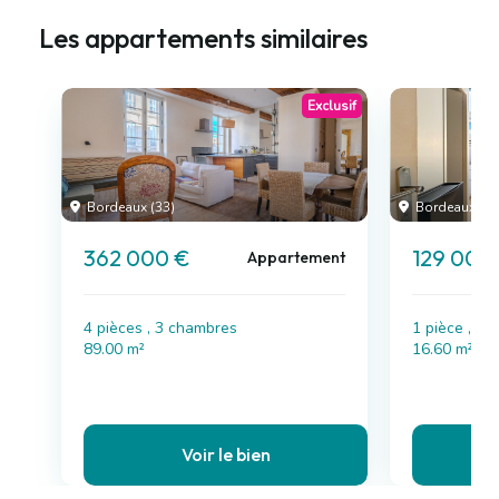
Les appartements similaires
Exclusif
Bordeaux (33)
Bordeaux (33
362 000 €
129 000
Appartement
4 pièces , 3 chambres
1 pièce , 1
89.00 m²
16.60 m²
Voir le bien