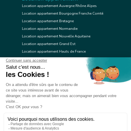
Location appartement Auvergne Rhône Alpes
Location appartement Bourgogne Franche Comté
Location appartement Bretagne
Location appartement Normandie
Location appartement Nouvelle Aquitaine
Location appartement Grand Est
Location appartement Hauts de France
Location appartement Ile de France
Location appartement Centre Val de Loire
Location appartement Occitanie
Location appartement Pays de la Loire
Location appartement Provence Alpes Côte d'Azur
Location appartement Corse