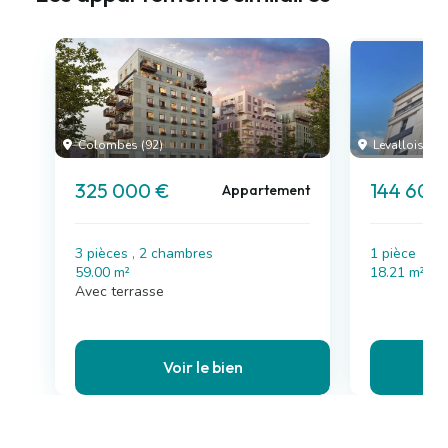
Colombes (92)
Levallois-Perr
325 000 €
144 600
Appartement
3 pièces , 2 chambres
1 pièce
59.00 m²
18.21 m²
Avec terrasse
Voir le bien