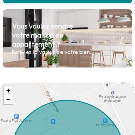
Vous voulez vendre
votre maison ou
appartement ?
Estimez la valeur de votre bien.
+
−