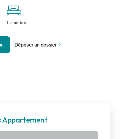
1 chambre
se
Déposer un dossier
es Appartement