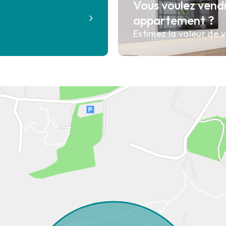
Vous voulez vend
?
appartement ?
Estimez la valeur de v