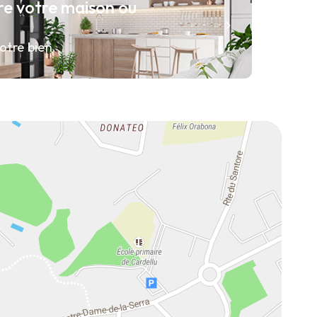
re votre maison ou
otre bien.