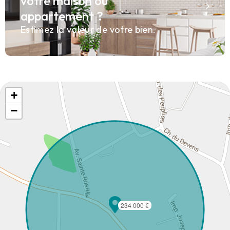
votre maison ou
appartement ?
Estimez la valeur de votre bien.
+
−
234 000 €