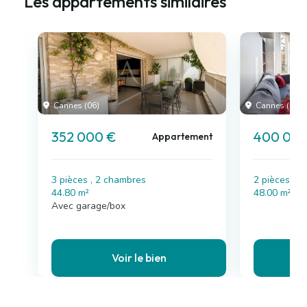
Les appartements similaires
Cannes (06)
Cannes (06)
352 000 €
400 000
Appartement
3 pièces , 2 chambres
2 pièces , 
44.80 m²
48.00 m²
Avec garage/box
Voir le bien