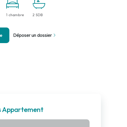
1 chambre
2 SDB
se
Déposer un dossier
es Appartement