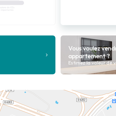
Vous voulez vend
?
appartement ?
Estimez la valeur de v