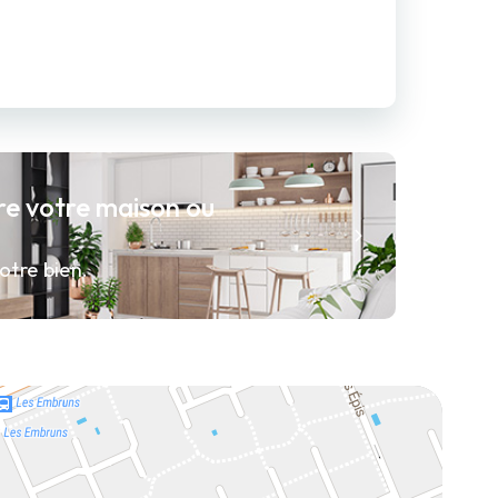
re votre maison ou
otre bien.