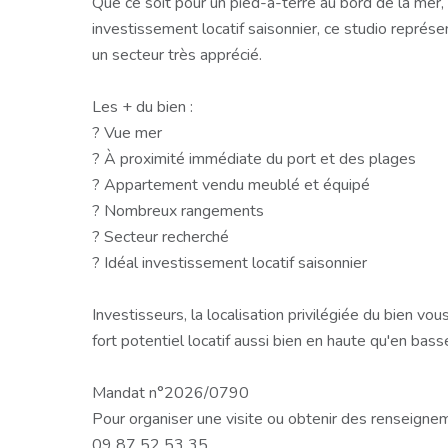
Que ce soit pour un pied-à-terre au bord de la mer,
investissement locatif saisonnier, ce studio représ
un secteur très apprécié.
Les + du bien :
? Vue mer
? À proximité immédiate du port et des plages
? Appartement vendu meublé et équipé
? Nombreux rangements
? Secteur recherché
? Idéal investissement locatif saisonnier
Investisseurs, la localisation privilégiée du bien vo
fort potentiel locatif aussi bien en haute qu'en bass
Mandat n°2026/0790
Pour organiser une visite ou obtenir des renseignem
09 87 52 53 35.