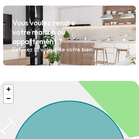
Vous voulez vendre
votre maison ou
appartement ?
Estimez la valeur de votre bien.
+
−