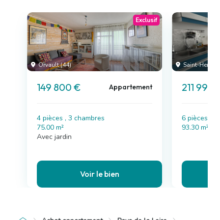
Exclusif
Orvault (44)
Saint-Herblai
149 800 €
211 990 
Appartement
4 pièces , 3 chambres
6 pièces , 
75.00 m²
93.30 m²
Avec jardin
Voir le bien