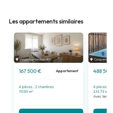
Les appartements similaires
Vinon-sur-Verdon (83)
Carqueiranne 
167 500 €
488 500
Appartement
4 pièces , 2 chambres
4 pièces , 
70.93 m²
131.73 m²
Avec terras