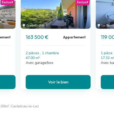
Exclusif
Exclusif
Grabels (34)
La Grand
163 500 €
119 0
tement
Appartement
2 pièces , 1 chambre
1 pièce
47.00 m²
17.32 m
Avec garage/box
Avec ba
Voir le bien
.00m², Castelnau-le-Lez