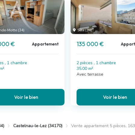
nde-Motte (34)
Sète (34)
000 €
135 000 €
Appartement
Appar
es , 1 chambre
2 pièces , 1 chambre
 m²
35.00 m²
Avec terrasse
Voir le bien
Voir le bien
34)
Castelnau-le-Lez (34170)
Vente appartement 5 pièces, 163