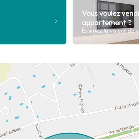
Vous voulez vend
?
appartement ?
Estimez la valeur de v