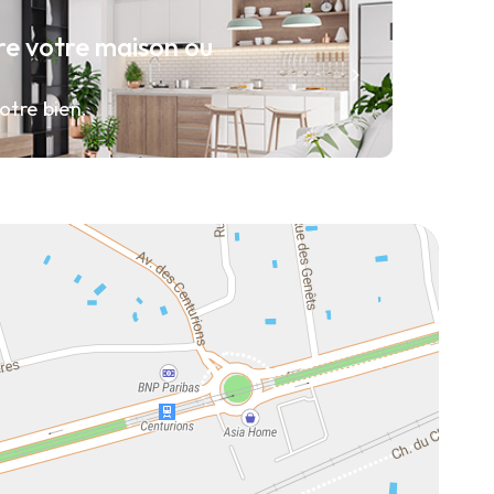
re votre maison ou
otre bien.