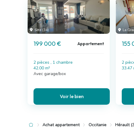
Sète (34)
La Gra
199 000 €
155 
Appartement
2 pièces , 1 chambre
2 pièc
42.00 m²
33.47
Avec garage/box
Voir le bien
Achat appartement
Occitanie
Hérault (