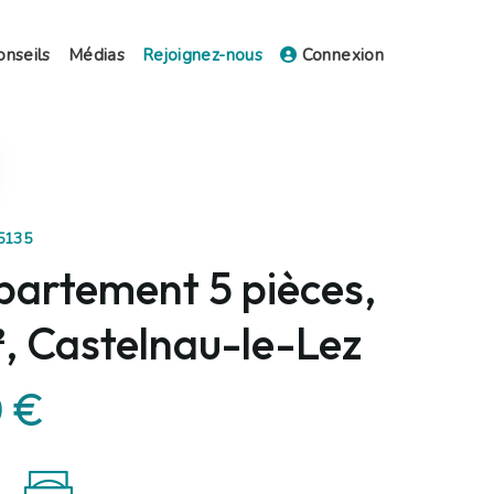
onseils
Médias
Rejoignez-nous
Connexion
15135
partement 5 pièces,
, Castelnau-le-Lez
0 €