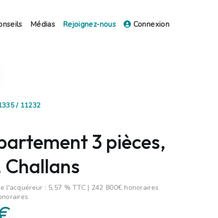
onseils
Médias
Rejoignez-nous
Connexion
31335 / 11232
partement 3 pièces,
 Challans
e l'acquéreur : 5,57 % TTC | 242 800€ honoraires
onoraires
 €