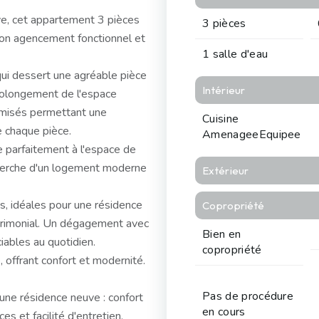
uve, cet appartement 3 pièces
3 pièces
 son agencement fonctionnel et
1 salle d'eau
 qui dessert une agréable pièce
Intérieur
prolongement de l'espace
timisés permettant une
Cuisine
e chaque pièce.
AmenageeEquipee
e parfaitement à l'espace de
cherche d'un logement moderne
Extérieur
, idéales pour une résidence
Copropriété
atrimonial. Un dégagement avec
Bien en
ables au quotidien.
copropriété
, offrant confort et modernité.
Pas de procédure
une résidence neuve : confort
en cours
es et facilité d'entretien.