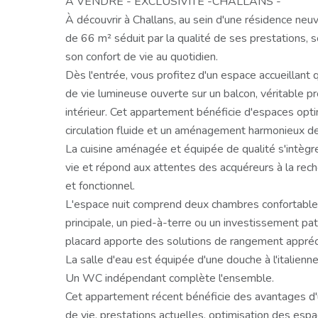
A VENDRE - EXCLUSIVITE -CHALLANS -
À découvrir à Challans, au sein d'une résidence ne
de 66 m² séduit par la qualité de ses prestations,
son confort de vie au quotidien.
Dès l'entrée, vous profitez d'un espace accueillant
de vie lumineuse ouverte sur un balcon, véritable 
intérieur. Cet appartement bénéficie d'espaces op
circulation fluide et un aménagement harmonieux d
La cuisine aménagée et équipée de qualité s'intègr
vie et répond aux attentes des acquéreurs à la re
et fonctionnel.
L'espace nuit comprend deux chambres confortables
principale, un pied-à-terre ou un investissement p
placard apporte des solutions de rangement appréci
La salle d'eau est équipée d'une douche à l'italienne
Un WC indépendant complète l'ensemble.
Cet appartement récent bénéficie des avantages d'
de vie, prestations actuelles, optimisation des espac