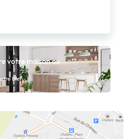
re votre maison ou
otre bien.