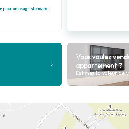
e pour un usage standard :
Vous voulez vend
?
appartement ?
Estimez la valeur de v