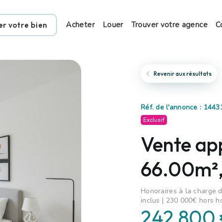
Acheter
Louer
Trouver votre agence
C
er votre bien
Revenir aux résultats
Réf. de l'annonce : 144
Exclusif
Vente ap
66.00m²,
Honoraires à la charge d
inclus | 230 000€ hors h
242 800