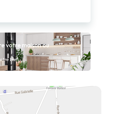
re votre maison ou
otre bien.