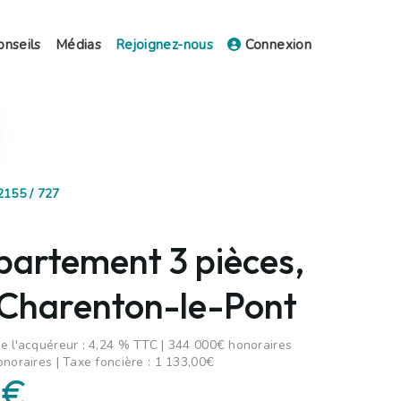
onseils
Médias
Rejoignez-nous
Connexion
2155 / 727
partement 3 pièces,
 Charenton-le-Pont
e l'acquéreur : 4,24 % TTC | 344 000€ honoraires
onoraires | Taxe foncière : 1 133,00€
 €