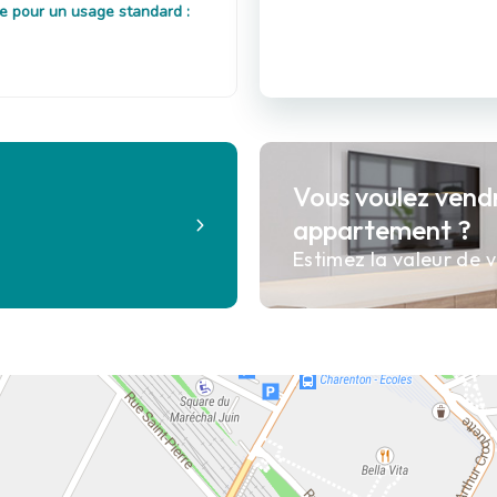
e pour un usage standard :
Vous voulez vend
?
appartement ?
Estimez la valeur de v