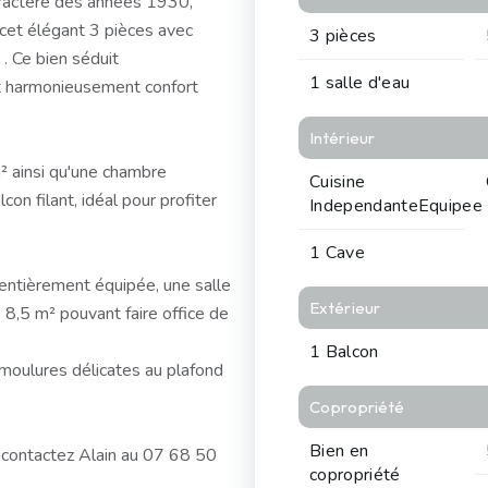
aractère des années 1930,
cet élégant 3 pièces avec
3 pièces
. Ce bien séduit
1 salle d'eau
t harmonieusement confort
Intérieur
² ainsi qu'une chambre
Cuisine
on filant, idéal pour profiter
IndependanteEquipee
1 Cave
 entièrement équipée, une salle
Extérieur
8,5 m² pouvant faire office de
1 Balcon
 moulures délicates au plafond
Copropriété
Bien en
, contactez Alain au 07 68 50
copropriété