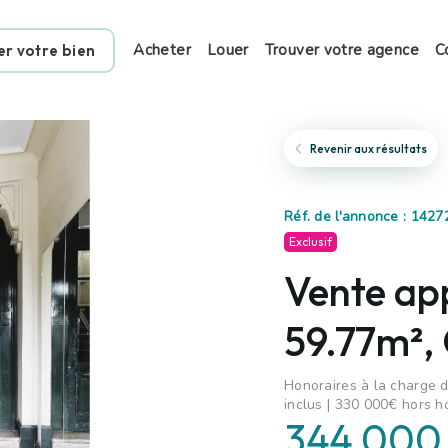
Acheter
Louer
Trouver votre agence
C
er votre bien
Revenir aux résultats
Réf. de l'annonce : 1427
Exclusif
Vente ap
59.77m²,
Honoraires à la charge d
inclus | 330 000€ hors h
344 000