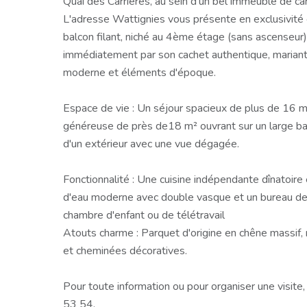
Quai des Carrières, au sein d'un bel immeuble de c
L'adresse Wattignies vous présente en exclusivité 
balcon filant, niché au 4ème étage (sans ascenseur) 
immédiatement par son cachet authentique, marian
moderne et éléments d'époque.
Espace de vie : Un séjour spacieux de plus de 16 m
généreuse de près de18 m² ouvrant sur un large balc
d'un extérieur avec une vue dégagée.
Fonctionnalité : Une cuisine indépendante dînatoire
d'eau moderne avec double vasque et un bureau de 
chambre d'enfant ou de télétravail
Atouts charme : Parquet d'origine en chêne massif,
et cheminées décoratives.
Pour toute information ou pour organiser une visite
53 54.