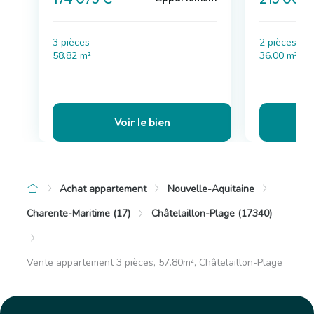
3 pièces
2 pièces , 
58.82 m²
36.00 m²
Voir le bien
Achat appartement
Nouvelle-Aquitaine
Charente-Maritime (17)
Châtelaillon-Plage (17340)
Vente appartement 3 pièces, 57.80m², Châtelaillon-Plage