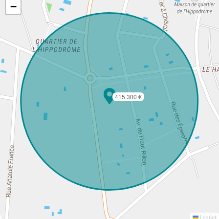
−
415 300 €
Leaflet