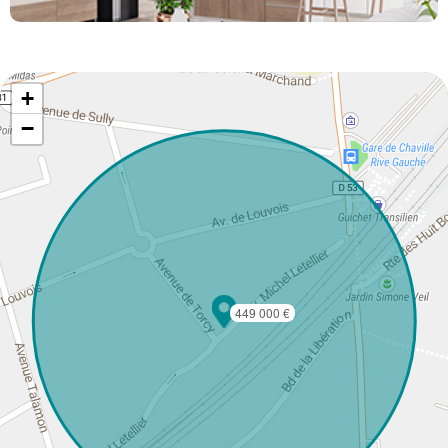
+
−
449 000 €