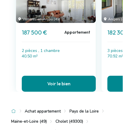
Verrières-en-Anjou (49)
Angers (49)
187 500 €
182 300
Appartement
2 pièces , 1 chambre
3 pièces , 
40.50 m²
70.92 m²
Voir le bien
Achat appartement
Pays de la Loire
Maine-et-Loire (49)
Cholet (49300)