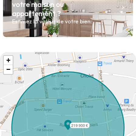
votre maison ou
appartement ?
Estimez la valeur de votre bien.
+
−
219 900 €