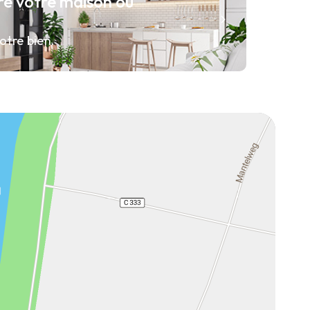
re votre maison ou
otre bien.