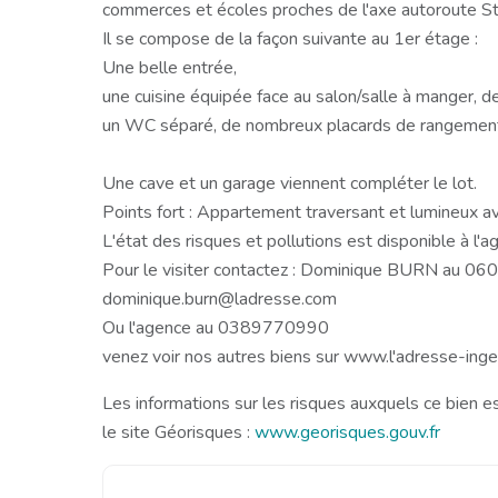
commerces et écoles proches de l'axe autoroute S
Il se compose de la façon suivante au 1er étage :
Une belle entrée,
une cuisine équipée face au salon/salle à manger, d
un WC séparé, de nombreux placards de rangemen
Une cave et un garage viennent compléter le lot.
Points fort : Appartement traversant et lumineux a
L'état des risques et pollutions est disponible à l'a
Pour le visiter contactez : Dominique BURN au 0
dominique.burn@ladresse.com
Ou l'agence au 0389770990
venez voir nos autres biens sur www.l'adresse-ing
Les informations sur les risques auxquels ce bien e
le site Géorisques :
www.georisques.gouv.fr