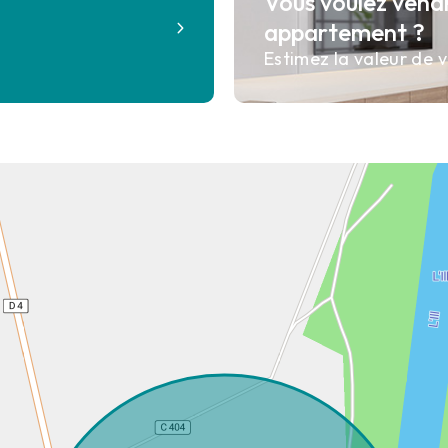
Vous voulez vend
?
appartement ?
Estimez la valeur de v