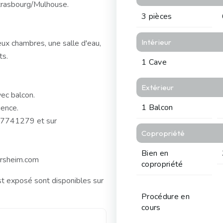
trasbourg/Mulhouse.
3 pièces
Intérieur
eux chambres, une salle d'eau,
ts.
1 Cave
Extérieur
vec balcon.
1 Balcon
gence.
607741279 et sur
Copropriété
Bien en
ersheim.com
copropriété
st exposé sont disponibles sur
Procédure en
cours