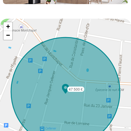
+
−
47 500 €