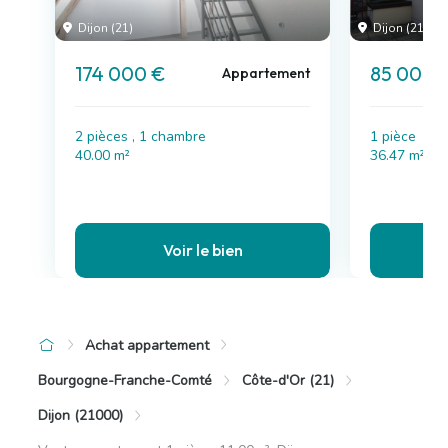
Dijon (21)
Dijon (21)
174 000 €
85 000 
Appartement
2 pièces , 1 chambre
1 pièce
40.00 m²
36.47 m²
Voir le bien
Achat appartement
Bourgogne-Franche-Comté
Côte-d'Or (21)
Dijon (21000)