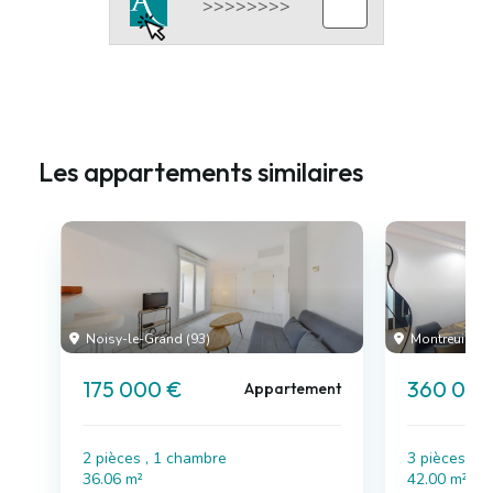
Les appartements similaires
Noisy-le-Grand (93)
Montreuil (93
175 000 €
360 000
Appartement
2 pièces , 1 chambre
3 pièces , 
36.06 m²
42.00 m²