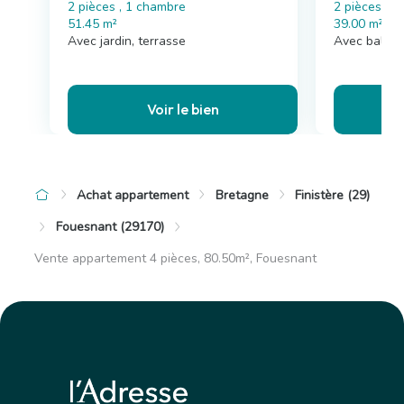
2 pièces , 1 chambre
2 pièces , 
51.45 m²
39.00 m²
Avec jardin, terrasse
Avec balco
Voir le bien
Achat appartement
Bretagne
Finistère (29)
Fouesnant (29170)
Vente appartement 4 pièces, 80.50m², Fouesnant