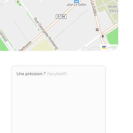
Leaflet
Une précision ?
(facultatif)