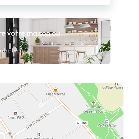
re votre maison ou
otre bien.