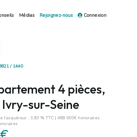
onseils
Médias
Rejoignez-nous
Connexion
8821 / 1440
partement 4 pièces,
 Ivry-sur-Seine
e l'acquéreur : 3,83 % TTC | 488 000€ honoraires
onoraires
 €