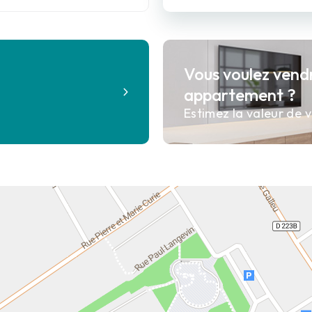
Vous voulez vend
?
appartement ?
Estimez la valeur de v