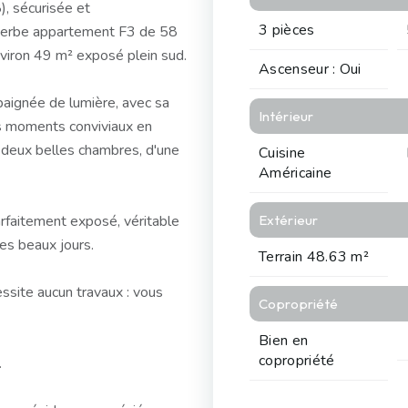
), sécurisée et
3 pièces
uperbe appartement F3 de 58
environ 49 m² exposé plein sud.
Ascenseur : Oui
 baignée de lumière, avec sa
Intérieur
es moments conviviaux en
 deux belles chambres, d'une
Cuisine
Américaine
parfaitement exposé, véritable
Extérieur
es beaux jours.
Terrain 48.63 m²
essite aucun travaux : vous
Copropriété
Bien en
copropriété
.