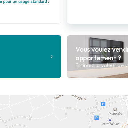
e pour un usage standard :
Vous voulez vend
?
appartement ?
Estimez la valeur de v