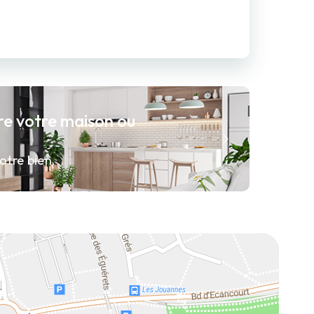
re votre maison ou
otre bien.