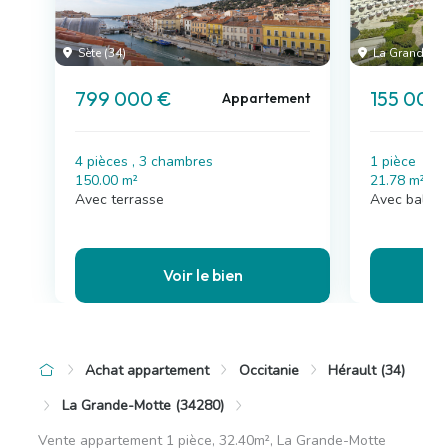
Sète (34)
La Grande-Mo
799 000 €
155 000
Appartement
4 pièces , 3 chambres
1 pièce
150.00 m²
21.78 m²
Avec terrasse
Avec balco
Voir le bien
Achat appartement
Occitanie
Hérault (34)
La Grande-Motte (34280)
Vente appartement 1 pièce, 32.40m², La Grande-Motte