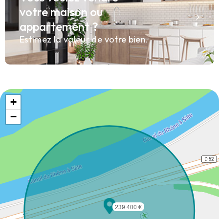
votre maison ou
appartement ?
Estimez la valeur de votre bien.
+
−
239 400 €