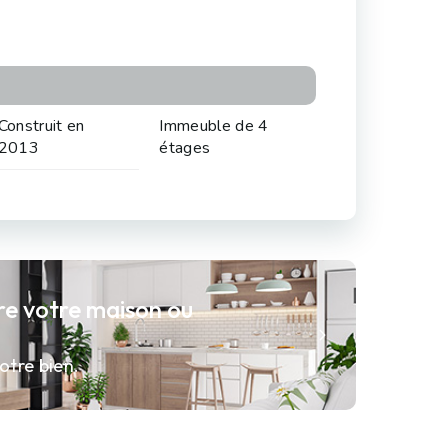
Construit en
Immeuble de 4
2013
étages
re votre maison ou
otre bien.