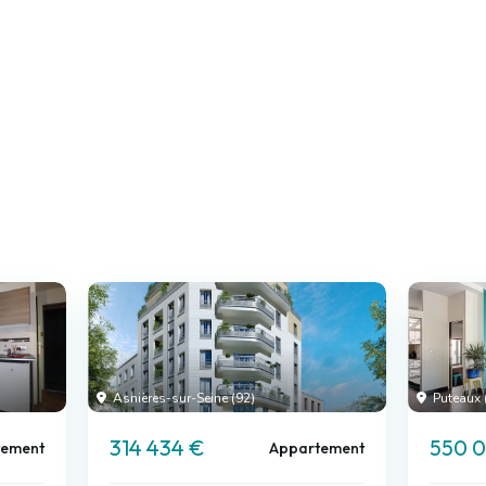
Asnières-sur-Seine (92)
Puteaux 
314 434 €
550 
tement
Appartement