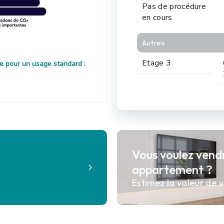
Pas de procédure
en cours
Autres
Etage 3
e pour un usage standard :
Vous voulez vend
?
appartement ?
Estimez la valeur de v