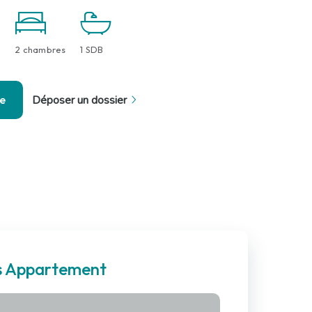
2 chambres
1 SDB
se
Déposer un dossier
es Appartement