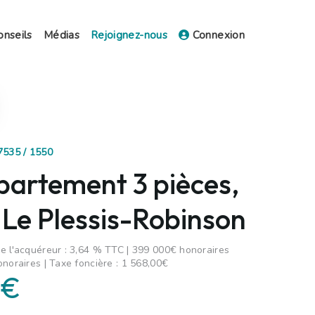
onseils
Médias
Rejoignez-nous
Connexion
7535 / 1550
partement 3 pièces,
 Le Plessis-Robinson
e l'acquéreur : 3,64 % TTC | 399 000€ honoraires
onoraires | Taxe foncière : 1 568,00€
 €