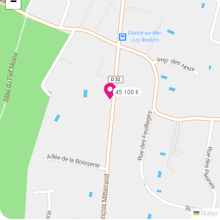
−
45 100 €
Leaflet