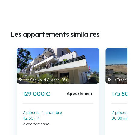
Les appartements similaires
Les Sables-d'Olonne (85)
La Tranche-su
129 000 €
175 800
Appartement
2 pièces , 1 chambre
2 pièces , 
42.50 m²
36.00 m²
Avec terrasse