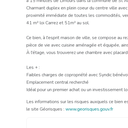
à 15 minutes de Limours dans la commune de St Ar
Charmant duplex en plein coeur du centre ville avec 
proximité immédiate de toutes les commodités, ve
41 m² loi Carrez et 51m² au sol.
Ce bien, à l'esprit maison de ville, se compose au 
pièce de vie avec cuisine aménagée et équipée, ai
À l'étage, vous trouverez une chambre avec placard a
Les + :
Faibles charges de copropriété avec Syndic bénévo
Emplacement central recherché
Idéal pour un premier achat ou un investissement loc
Les informations sur les risques auxquels ce bien e
le site Géorisques :
www.georisques.gouv.fr