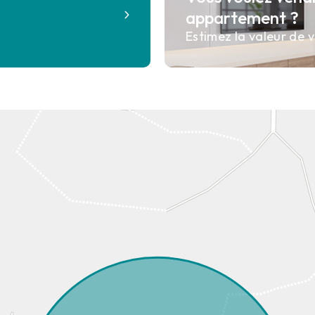
?
appartement ?
Estimez la valeur de v