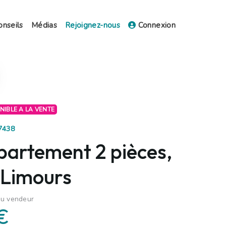
onseils
Médias
Rejoignez-nous
Connexion
ONIBLE A LA VENTE
97438
partement 2 pièces,
 Limours
du vendeur
€