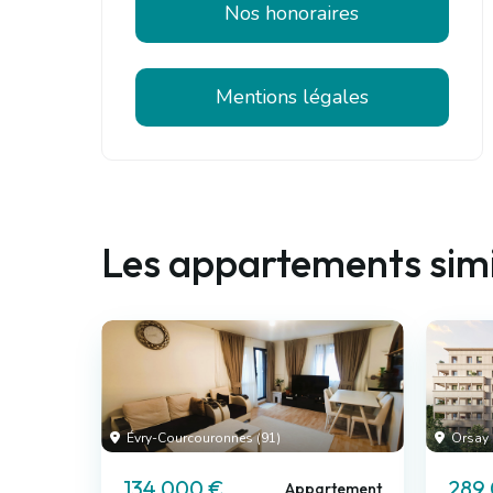
Nos honoraires
Mentions légales
Les appartements simi
Évry-Courcouronnes (91)
Orsay 
134 000 €
289
Appartement