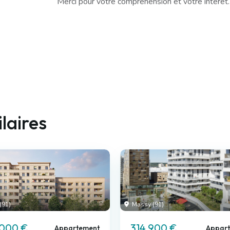
Merci pour votre compréhension et votre intérêt.
laires
(91)
Massy (91)
 000 €
314 900 €
Appartement
Appar