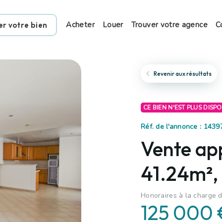
Acheter
Louer
Trouver votre agence
C
er votre bien
Revenir aux résultats
CE BIEN N'EST PLUS DISP
Réf. de l'annonce : 143
Vente ap
41.24m²,
Honoraires à la charge 
125 000 