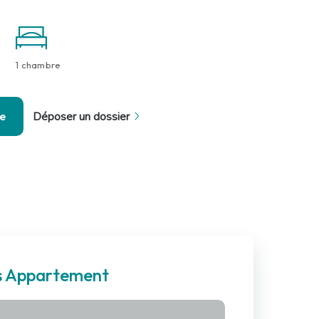
1 chambre
se
Déposer un dossier
es Appartement