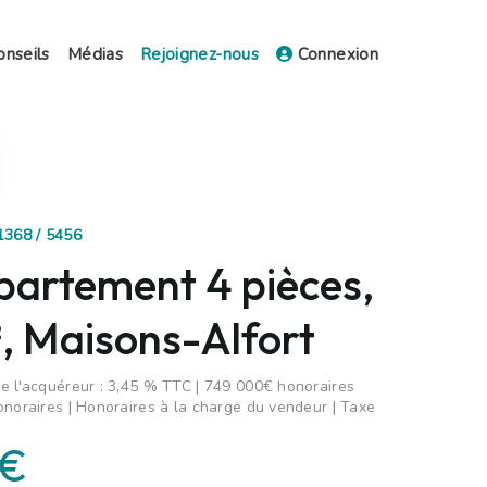
onseils
Médias
Rejoignez-nous
Connexion
1368 / 5456
partement 4 pièces,
, Maisons-Alfort
e l'acquéreur : 3,45 % TTC | 749 000€ honoraires
onoraires | Honoraires à la charge du vendeur | Taxe
 €