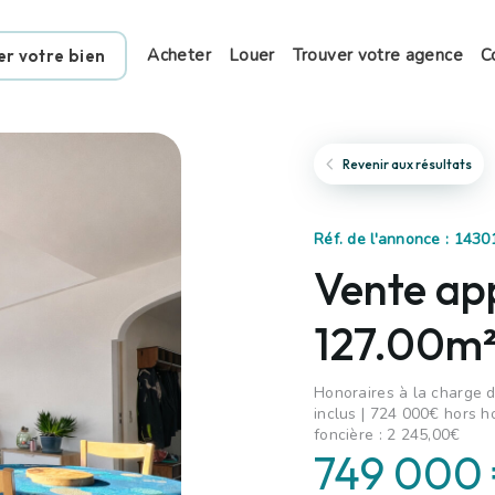
Acheter
Louer
Trouver votre agence
C
er votre bien
Revenir aux résultats
Réf. de l'annonce : 1430
Vente ap
127.00m²
Honoraires à la charge d
inclus | 724 000€ hors h
foncière : 2 245,00€
749 000