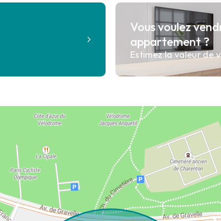
Vous voulez vend
?
appartement ?
Estimez la valeur de v