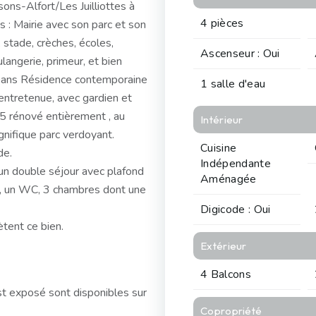
ons-Alfort/Les Juilliottes à
4 pièces
 : Mairie avec son parc et son
 stade, crèches, écoles,
Ascenseur : Oui
angerie, primeur, et bien
. Dans Résidence contemporaine
1 salle d'eau
entretenue, avec gardien et
5 rénové entièrement , au
Intérieur
gnifique parc verdoyant.
Cuisine
de.
Indépendante
un double séjour avec plafond
Aménagée
ns, un WC, 3 chambres dont une
Digicode : Oui
tent ce bien.
Extérieur
4 Balcons
st exposé sont disponibles sur
Copropriété