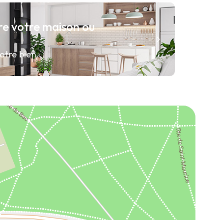
re votre maison ou
otre bien.