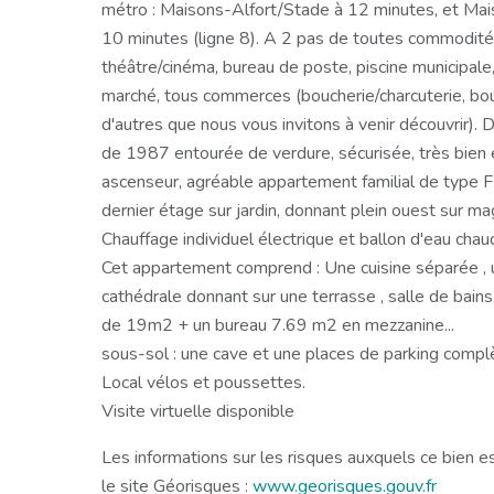
métro : Maisons-Alfort/Stade à 12 minutes, et Mais
10 minutes (ligne 8). A 2 pas de toutes commodités
théâtre/cinéma, bureau de poste, piscine municipale,
marché, tous commerces (boucherie/charcuterie, boul
d'autres que nous vous invitons à venir découvrir)
de 1987 entourée de verdure, sécurisée, très bien 
ascenseur, agréable appartement familial de type F
dernier étage sur jardin, donnant plein ouest sur ma
Chauffage individuel électrique et ballon d'eau chau
Cet appartement comprend : Une cuisine séparée , 
cathédrale donnant sur une terrasse , salle de bai
de 19m2 + un bureau 7.69 m2 en mezzanine...
sous-sol : une cave et une places de parking complè
Local vélos et poussettes.
Visite virtuelle disponible
Les informations sur les risques auxquels ce bien e
le site Géorisques :
www.georisques.gouv.fr