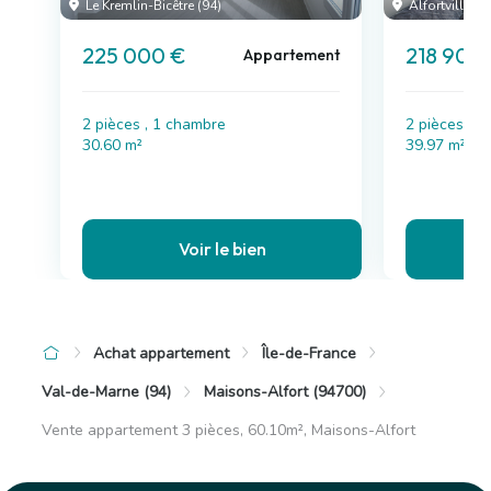
Le Kremlin-Bicêtre (94)
Alfortville (9
225 000 €
218 900
Appartement
2 pièces , 1 chambre
2 pièces , 
30.60 m²
39.97 m²
Voir le bien
Achat appartement
Île-de-France
Val-de-Marne (94)
Maisons-Alfort (94700)
Vente appartement 3 pièces, 60.10m², Maisons-Alfort