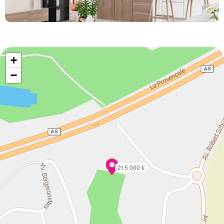
+
−
215 000 €