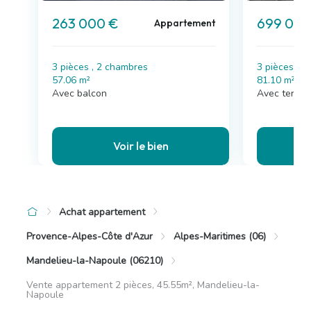
263 000 €
699 000
Appartement
3 pièces , 2 chambres
3 pièces , 
57.06 m²
81.10 m²
Avec balcon
Avec terras
Voir le bien
Achat appartement
Provence-Alpes-Côte d'Azur
Alpes-Maritimes (06)
Mandelieu-la-Napoule (06210)
Vente appartement 2 pièces, 45.55m², Mandelieu-la-
Napoule