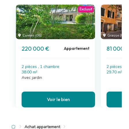
Exclusif
Cannes (06)
Grasse (06)
220 000 €
81 000 
Appartement
2 pièces , 1 chambre
2 pièces , 
38.00 m²
29.70 m²
Avec jardin
Voir le bien
Achat appartement