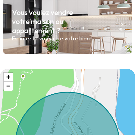
Vous voulez vendre
votre maison ou
appartement ?
Estimez la valeur de votre bien.
+
−