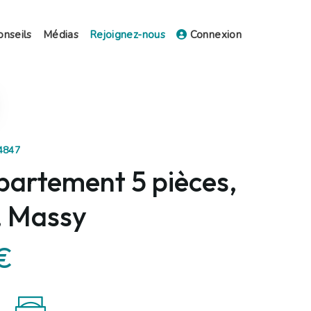
onseils
Médias
Rejoignez-nous
Connexion
74847
partement 5 pièces,
, Massy
€