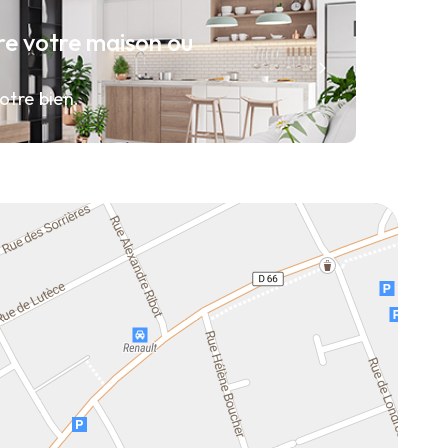
re votre maison ou
otre bien.