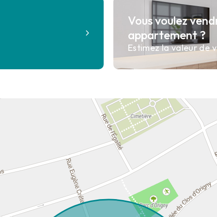
Vous voulez vend
?
appartement ?
Estimez la valeur de v