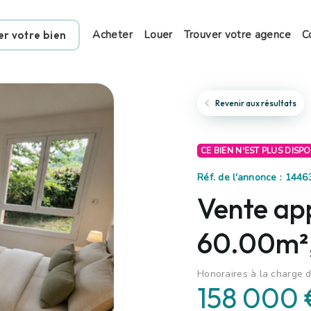
Acheter
Louer
Trouver votre agence
C
er votre bien
Revenir aux résultats
CE BIEN N'EST PLUS DISP
Réf. de l'annonce : 144
Vente ap
60.00m², 
Honoraires à la charge d
158 000 