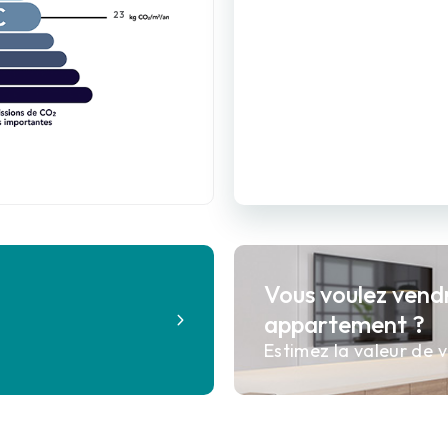
23
Vous voulez vend
?
appartement ?
Estimez la valeur de v