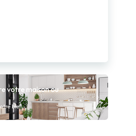
re votre maison ou
otre bien.