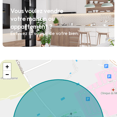
Vous voulez vendre
votre maison ou
appartement ?
Estimez la valeur de votre bien.
+
−