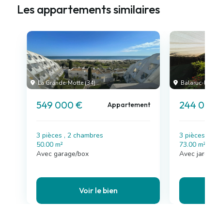
Les appartements similaires
La Grande-Motte (34)
Balaruc-les-B
549 000 €
244 000
Appartement
3 pièces , 2 chambres
3 pièces , 
50.00 m²
73.00 m²
Avec garage/box
Avec jardin,
Voir le bien