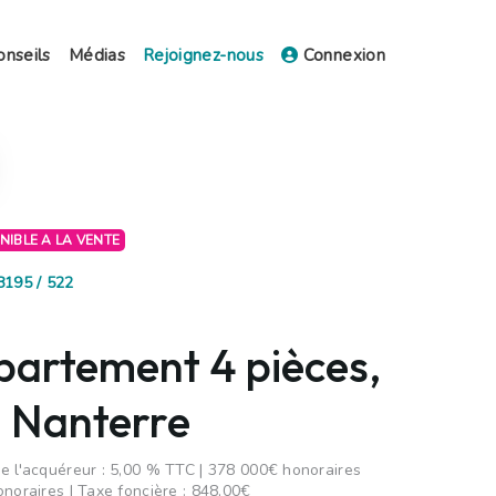
onseils
Médias
Rejoignez-nous
Connexion
ONIBLE A LA VENTE
8195 / 522
partement 4 pièces,
 Nanterre
e l'acquéreur : 5,00 % TTC | 378 000€ honoraires
onoraires | Taxe foncière : 848,00€