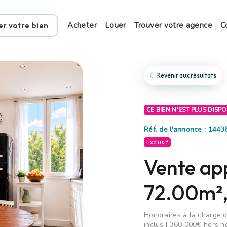
Acheter
Louer
Trouver votre agence
C
er votre bien
Revenir aux résultats
CE BIEN N'EST PLUS DISP
Réf. de l'annonce : 1443
Exclusif
Vente ap
72.00m²,
Honoraires à la charge d
inclus | 360 000€ hors h