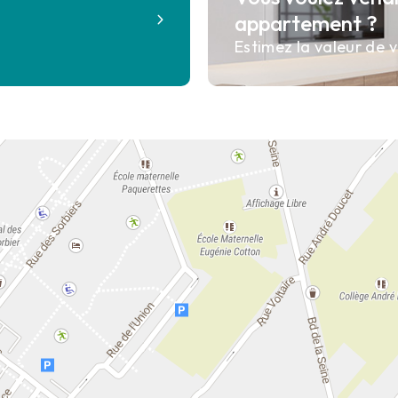
?
appartement ?
Estimez la valeur de v