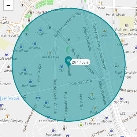
−
267 750 €