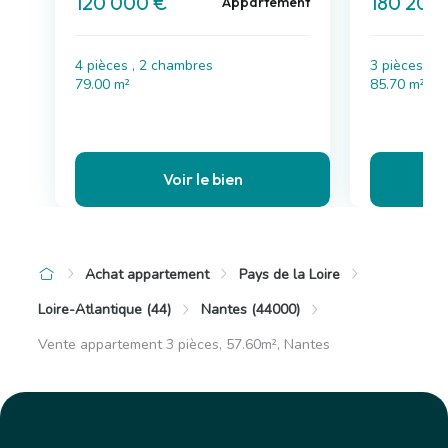
120 000 €
180 200
Appartement
4 pièces , 2 chambres
3 pièces , 
79.00 m²
85.70 m²
Voir le bien
Achat appartement
Pays de la Loire
Loire-Atlantique (44)
Nantes (44000)
Vente appartement 3 pièces, 57.60m², Nantes