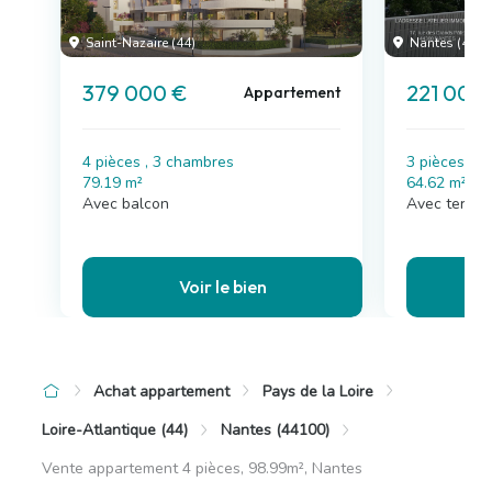
Saint-Nazaire (44)
Nantes (44)
379 000 €
221 000
Appartement
4 pièces , 3 chambres
3 pièces , 
79.19 m²
64.62 m²
Avec balcon
Avec terras
Voir le bien
Achat appartement
Pays de la Loire
Loire-Atlantique (44)
Nantes (44100)
Vente appartement 4 pièces, 98.99m², Nantes