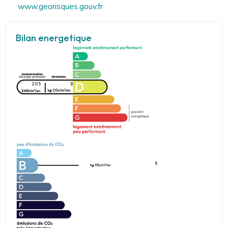
www.georisques.gouv.fr
Bilan energetique
205
8
8