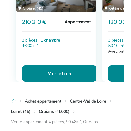
Orléans (45)
Orléans (45)
210 210 €
120 000
Appartement
2 pièces , 1 chambre
3 pièces , 
46.00 m²
50.10 m²
Avec balco
Voir le bien
Achat appartement
Centre-Val de Loire
Loiret (45)
Orléans (45000)
Vente appartement 4 pièces, 90.48m², Orléans