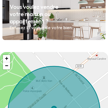
Vous voulez vendre
votre maison ou
appartement ?
Estimez la valeur de votre bien.
+
−