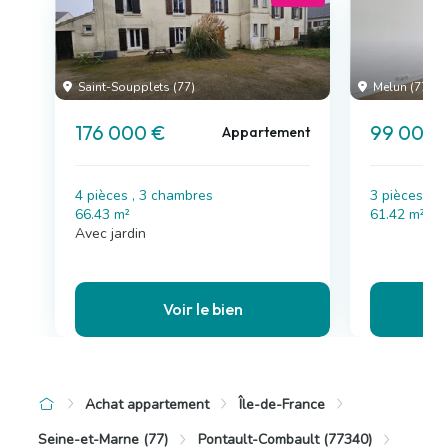
Saint-Soupplets (77)
Melun (77)
176 000 €
99 000 
Appartement
4 pièces , 3 chambres
3 pièces , 
66.43 m²
61.42 m²
Avec jardin
Voir le bien
Achat appartement
Île-de-France
Seine-et-Marne (77)
Pontault-Combault (77340)